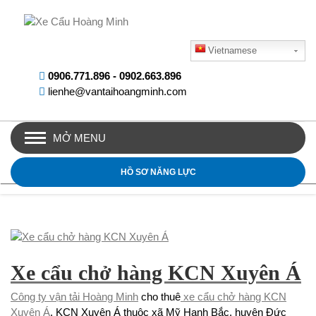
Vietnamese
0906.771.896
-
0902.663.896
lienhe@vantaihoangminh.com
MỞ MENU
HỒ SƠ NĂNG LỰC
Xe cẩu chở hàng KCN Xuyên Á
Công ty vận tải Hoàng Minh
cho thuê
xe cẩu chở hàng KCN
Xuyên Á
. KCN Xuyên Á thuộc xã Mỹ Hạnh Bắc, huyện Đức