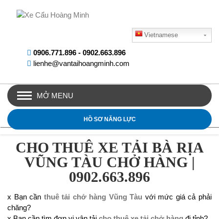
Vietnamese
0906.771.896
-
0902.663.896
lienhe@vantaihoangminh.com
MỞ MENU
HỒ SƠ NĂNG LỰC
CHO THUÊ XE TẢI BÀ RỊA
VŨNG TÀU CHỞ HÀNG |
0902.663.896
x Bạn cần
thuê tải chở hàng Vũng Tàu
với mức giá cả phải
chăng?
x Bạn cần tìm đơn vị vận tải
cho thuê xe tải chở hàng
đi tỉnh?