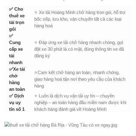
✅ Cho
⭐ Xe tải Hoàng Minh chở hàng trọn gói, hỗ trợ
thuê xe
bốc xếp, lưu kho, vận chuyển tất cả các loại
tải trọn
hàng hoá
gói
✅
Cung
⭐ Đáp ứng xe tải chở hàng nhanh chóng, gọi
cấp xe
đặt xe 30 phút là có mặt, đúng thông tin xe đã
tải
đăng ký
nhanh
✅Xe tải
⭐Cam kết chở hàng an toàn, nhanh chóng,
chở
giao hàng hoá tận nơi theo yêu cầu của khách
hàng
hàng
an toàn
✅ Dịch
⭐ Luôn là dịch vụ vận tải uy tín – chuyên
vụ uy
nghiệp – an toàn hàng đầu miền nam được khi
tín số 1
khách hàng đánh giá về Hoàng Minh