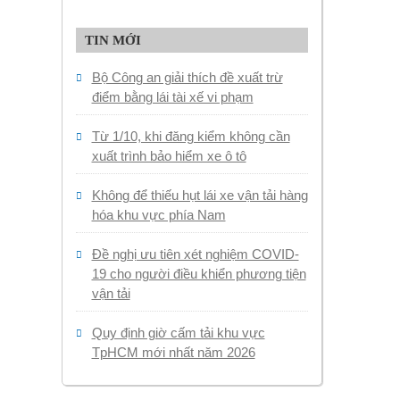
TIN MỚI
Bộ Công an giải thích đề xuất trừ
điểm bằng lái tài xế vi phạm
Từ 1/10, khi đăng kiểm không cần
xuất trình bảo hiểm xe ô tô
Không để thiếu hụt lái xe vận tải hàng
hóa khu vực phía Nam
Đề nghị ưu tiên xét nghiệm COVID-
19 cho người điều khiển phương tiện
vận tải
Quy định giờ cấm tải khu vực
TpHCM mới nhất năm 2026