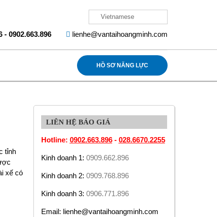
Vietnamese
6
-
0902.663.896
lienhe@vantaihoangminh.com
HỒ SƠ NĂNG LỰC
LIÊN HỆ BÁO GIÁ
Hotline:
0902.663.896
-
028.6670.2255
 tỉnh
Kinh doanh 1:
0909.662.896
được
ài xế có
Kinh doanh 2:
0909.768.896
Kinh doanh 3:
0906.771.896
Email: lienhe@vantaihoangminh.com