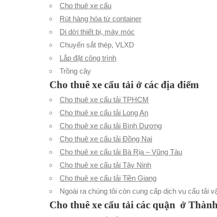
Cho thuê xe cẩu
Rút hàng hóa từ container
Di dời thiết bị, máy móc
Chuyển sắt thép, VLXD
Lắp đặt công trình
Trồng cây
Cho thuê xe cẩu tải ở các địa điểm
Cho thuê xe cẩu tải TPHCM
Cho thuê xe cẩu tải Long An
Cho thuê xe cẩu tải Bình Dương
Cho thuê xe cẩu tải Đồng Nai
Cho thuê xe cẩu tải Bà Rịa – Vũng Tàu
Cho thuê xe cẩu tải Tây Ninh
Cho thuê xe cẩu tải Tiền Giang
Ngoài ra chúng tôi còn cung cấp dịch vụ cẩu tải 
Cho thuê xe cẩu tải các quận ở Thàn