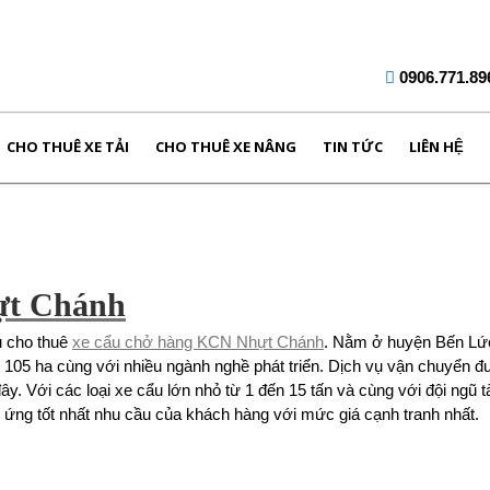
0906.771.89
CHO THUÊ XE TẢI
CHO THUÊ XE NÂNG
TIN TỨC
LIÊN HỆ
ựt Chánh
ụ cho thuê
xe cẩu chở hàng KCN Nhựt Chánh
. Nằm ở huyện Bến Lức
ch 105 ha cùng với nhiều ngành nghề phát triển. Dịch vụ vận chuyển 
y. Với các loại xe cẩu lớn nhỏ từ 1 đến 15 tấn và cùng với đội ngũ t
 ứng tốt nhất nhu cầu của khách hàng với mức giá cạnh tranh nhất.