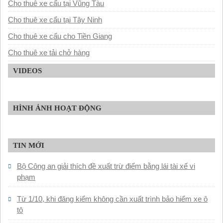
Cho thuê xe cẩu tại Vũng Tàu
Cho thuê xe cẩu tại Tây Ninh
Cho thuê xe cẩu cho Tiền Giang
Cho thuê xe tải chở hàng
VIDEOS
HÌNH ẢNH HOẠT ĐỘNG
TIN MỚI
Bộ Công an giải thích đề xuất trừ điểm bằng lái tài xế vi
phạm
Từ 1/10, khi đăng kiểm không cần xuất trình bảo hiểm xe ô
tô