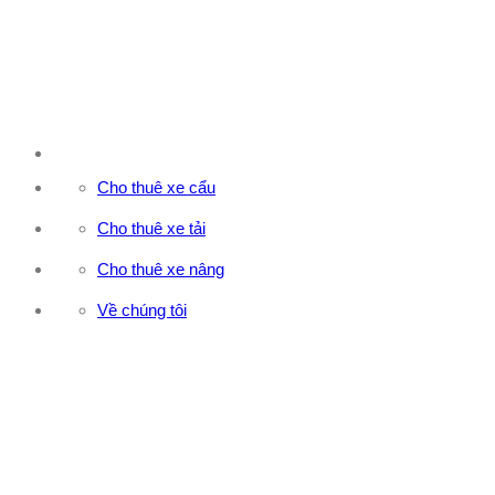
Cho thuê xe cẩu
Cho thuê xe tải
Cho thuê xe nâng
Về chúng tôi
CÔNG TY TNHH ĐẦU TƯ XNK VẬN TẢI HOÀNG MINH
Địa chỉ: 76 Đường số 4, Khu phố 20, Phường Bình Tân, Tp
Hồ Chí Minh
Văn phòng 1: 27F3 Đường DN4-3, Khu phố 57, Phường Đông
Hưng Thuận, Tp Hồ Chí Minh