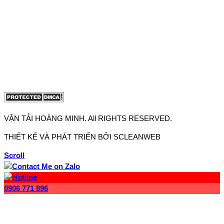
Văn phòng 2: 27J2 Đường DD7-1, Khu phố 61, Phường Đông
Hưng Thuận, Tp Hồ Chí Minh
Điện thoại:
0906.771.896
-
0902.663.896
Email:
lienhe@vantaihoangminh.com
Website:
www.xecauhoangminh.com
VẬN TẢI HOÀNG MINH. All RIGHTS RESERVED.
THIẾT KẾ VÀ PHÁT TRIỂN BỞI SCLEANWEB
Scroll
0906 771 896