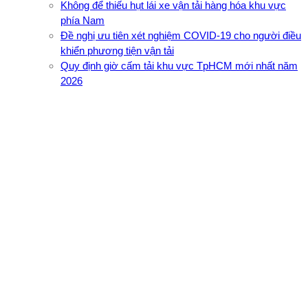
Không để thiếu hụt lái xe vận tải hàng hóa khu vực
phía Nam
Đề nghị ưu tiên xét nghiệm COVID-19 cho người điều
khiển phương tiện vận tải
Quy định giờ cấm tải khu vực TpHCM mới nhất năm
2026