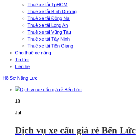
Thuê xe tải TpHCM
Thuê xe tải Bình Dương
Thuê xe tải Đồng Nai
Thuê xe tải Long An
Thuê xe tải Vũng Tàu
Thuê xe tải Tây Ninh
Thuê xe tải Tiền Giang
Cho thuê xe nâng
Tin tức
Liên hệ
Hồ Sơ Năng Lực
18
Jul
Dịch vụ xe cẩu giá rẻ Bến Lức