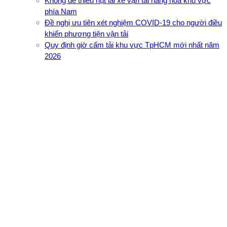
Không để thiếu hụt lái xe vận tải hàng hóa khu vực
phía Nam
Đề nghị ưu tiên xét nghiệm COVID-19 cho người điều
khiển phương tiện vận tải
Quy định giờ cấm tải khu vực TpHCM mới nhất năm
2026