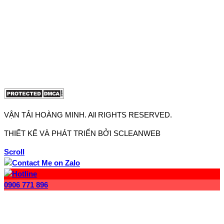
Văn phòng 2: 27J2 Đường DD7-1, Khu phố 61, Phường Đông
Hưng Thuận, Tp Hồ Chí Minh
Điện thoại:
0906.771.896
-
0902.663.896
Email:
lienhe@vantaihoangminh.com
Website:
www.xecauhoangminh.com
VẬN TẢI HOÀNG MINH. All RIGHTS RESERVED.
THIẾT KẾ VÀ PHÁT TRIỂN BỞI SCLEANWEB
Scroll
0906 771 896