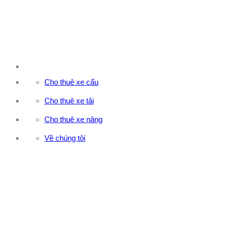
Cho thuê xe cẩu
Cho thuê xe tải
Cho thuê xe nâng
Về chúng tôi
CÔNG TY TNHH ĐẦU TƯ XNK VẬN TẢI HOÀNG MINH
Địa chỉ: 76 Đường số 4, Khu phố 20, Phường Bình Tân, Tp
Hồ Chí Minh
Văn phòng 1: 27F3 Đường DN4-3, Khu phố 57, Phường Đông
Hưng Thuận, Tp Hồ Chí Minh