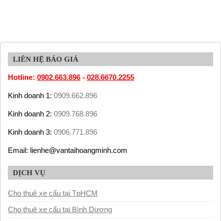
LIÊN HỆ BÁO GIÁ
Hotline:
0902.663.896
-
028.6670.2255
Kinh doanh 1:
0909.662.896
Kinh doanh 2:
0909.768.896
Kinh doanh 3:
0906.771.896
Email: lienhe@vantaihoangminh.com
DỊCH VỤ
Cho thuê xe cẩu tại TpHCM
Cho thuê xe cẩu tại Bình Dương