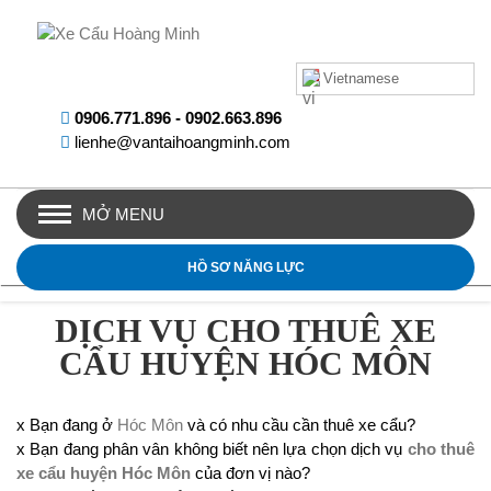
Vietnamese
0906.771.896
-
0902.663.896
lienhe@vantaihoangminh.com
MỞ MENU
HỒ SƠ NĂNG LỰC
DỊCH VỤ CHO THUÊ XE
CẨU HUYỆN HÓC MÔN
x Bạn đang ở
Hóc Môn
và có nhu cầu cần thuê xe cẩu?
x Bạn đang phân vân không biết nên lựa chọn dịch vụ
cho thuê
xe cẩu huyện Hóc Môn
của đơn vị nào?