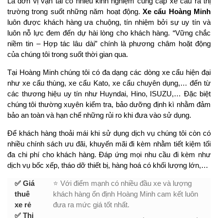
Là đơn vị vận tải có nhiều kinh nghiệm cung cấp xe cẩu ra thị
trường trong suốt những năm hoạt động.
Xe cẩu Hoàng Minh
luôn được khách hàng ưa chuộng, tín nhiệm bởi sự uy tín và
luôn nỗ lực đem đến dự hài lòng cho khách hàng. “Vững chắc
niềm tin – Hợp tác lâu dài” chính là phương châm hoặt động
của chúng tôi trong suốt thời gian qua.
Tại Hoàng Minh chúng tôi có đa dạng các dòng xe cẩu hiện đại
như xe cẩu thùng, xe cẩu Kato, xe cẩu chuyên dụng,… đến từ
các thương hiệu uy tín như Huyndai, Hino, ISUZU,… Đặc biệt
chúng tôi thường xuyên kiểm tra, bảo dưỡng định kì nhằm đảm
bảo an toàn và hạn chế những rủi ro khi đưa vào sử dụng.
Để khách hàng thoải mái khi sử dụng dịch vụ chúng tôi còn có
nhiều chính sách ưu đãi, khuyến mãi đi kèm nhằm tiết kiệm tối
đa chi phí cho khách hàng. Đáp ứng mọi nhu cầu đi kèm như
dịch vụ bốc xếp, tháo dỡ thiết bị, hàng hoá có khối lượng lớn,…
✅ Giá
⭐ Với điểm mạnh có nhiều đầu xe và lượng
thuê
khách hàng ổn định Hoàng Minh cam kết luôn
xe rẻ
đưa ra mức giá tốt nhất.
✅ Thi