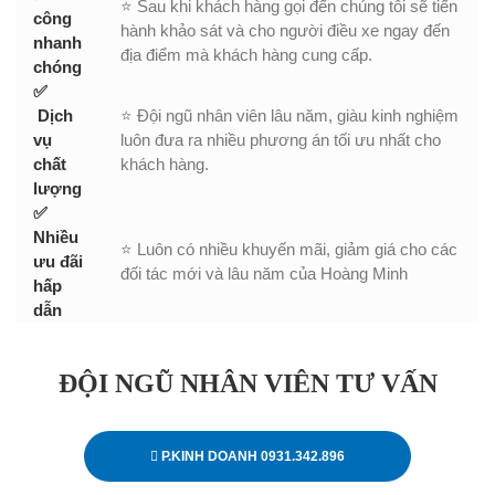
⭐ Sau khi khách hàng gọi đến chúng tôi sẽ tiến
công
hành khảo sát và cho người điều xe ngay đến
nhanh
địa điểm mà khách hàng cung cấp.
chóng
✅
Dịch
⭐ Đội ngũ nhân viên lâu năm, giàu kinh nghiệm
vụ
luôn đưa ra nhiều phương án tối ưu nhất cho
chất
khách hàng.
lượng
✅
Nhiều
⭐ Luôn có nhiều khuyến mãi, giảm giá cho các
ưu đãi
đối tác mới và lâu năm của Hoàng Minh
hấp
dẫn
ĐỘI NGŨ NHÂN VIÊN TƯ VẤN
P.KINH DOANH 0931.342.896