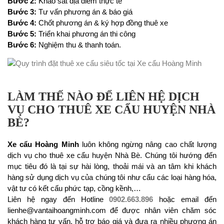
Bước 2:
Khảo sát địa điểm thực tế
Bước 3:
Tư vấn phương án & báo giá
Bước 4:
Chốt phương án & ký hợp đồng thuê xe
Bước 5:
Triển khai phương án thi công
Bước 6:
Nghiệm thu & thanh toán.
LÀM THẾ NÀO ĐỂ LIÊN HỆ DỊCH
VỤ CHO THUÊ XE CẨU HUYỆN NHÀ
BÈ?
Xe cẩu Hoàng Minh
luôn không ngừng nâng cao chất lượng
dịch vụ cho thuê xe cẩu huyện Nhà Bè. Chúng tôi hướng đến
mục tiêu đó là tại sự hài lòng, thoải mái và an tâm khi khách
hàng sử dụng dịch vụ của chúng tôi như cẩu các loại hàng hóa,
vật tư có kết cấu phức tạp, cồng kềnh,…
Liên hệ ngay đến Hotline
0902.663.896
hoặc email đến
lienhe@vantaihoangminh.com để được nhân viên chăm sóc
khách hàng tư vấn, hỗ trợ báo giá và đưa ra nhiều phương án