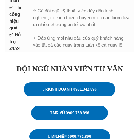
toàn
✅ Thi
⭐ Có đội ngũ kỹ thuật viên dày dặn kinh
công
nghiệm, có kiến thức chuyên môn cao luôn đưa
hiệu
ra nhiều phương án tối ưu nhất.
quả
✅ Hỗ
⭐ Đáp ứng mọi nhu cầu của quý khách hàng
trợ
vào tất cả các ngày trong tuần kể cả ngày lễ.
24/24
ĐỘI NGŨ NHÂN VIÊN TƯ VẤN
P.KINH DOANH 0931.342.896
MR.VŨ 0909.768.896
MR.HIỆP 0906.771.896