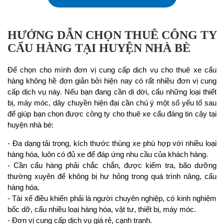
HƯỚNG DẪN CHỌN THUÊ CÔNG TY
CẨU HÀNG TẠI HUYỆN NHÀ BÈ
Để chọn cho mình đơn vị cung cấp dịch vụ cho thuê xe cẩu
hàng không hề đơn giản bởi hiện nay có rất nhiều đơn vị cung
cấp dịch vụ này. Nếu bạn đang cần di dời, cẩu những loại thiết
bị, máy móc, dây chuyền hiện đại cần chú ý một số yếu tố sau
để giúp bạn chọn được công ty cho thuê xe cẩu đáng tin cậy tại
huyện nhà bè:
- Đa dạng tải trọng, kích thước thùng xe phù hợp với nhiều loại
hàng hóa, luôn có đủ xe để đáp ứng nhu cầu của khách hàng.
- Cần cẩu hàng phải chắc chắn, được kiểm tra, bão dưỡng
thường xuyên để không bị hư hỏng trong quá trình nâng, cẩu
hàng hóa.
- Tài xế điều khiển phải là người chuyên nghiệp, có kinh nghiệm
bốc dỡ, cẩu nhiều loại hàng hóa, vật tư, thiết bị, máy móc.
- Đơn vị cung cấp dịch vụ giá rẻ, cạnh tranh.