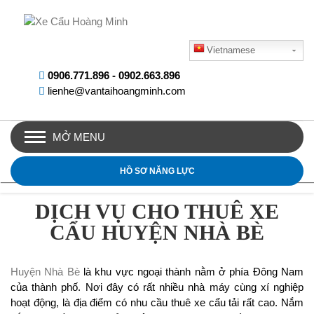
Vietnamese
0906.771.896
-
0902.663.896
lienhe@vantaihoangminh.com
MỞ MENU
HỒ SƠ NĂNG LỰC
DỊCH VỤ CHO THUÊ XE
CẨU HUYỆN NHÀ BÈ
Huyện Nhà Bè
là khu vực ngoại thành nằm ở phía Đông Nam
của thành phố. Nơi đây có rất nhiều nhà máy cùng xí nghiệp
hoạt động, là địa điểm có nhu cầu thuê xe cẩu tải rất cao. Nắm