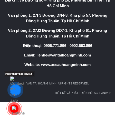
Địa chỉ: 76 Đường số 4, Khu phố 20, Phường Bình Tân, Tp
Hồ Chí Minh
Văn phòng 1: 27F3 Đường DN4-3, Khu phố 57, Phường
Đông Hưng Thuận, Tp Hồ Chí Minh
Văn phòng 2: 27J2 Đường DD7-1, Khu phố 61, Phường
Đông Hưng Thuận, Tp Hồ Chí Minh
Điện thoại:
0906.771.896
-
0902.663.896
Email:
lienhe@vantaihoangminh.com
Website:
www.xecauhoangminh.com
VẬN TẢI HOÀNG MINH. All RIGHTS RESERVED.
THIẾT KẾ VÀ PHÁT TRIỂN BỞI SCLEANWEB