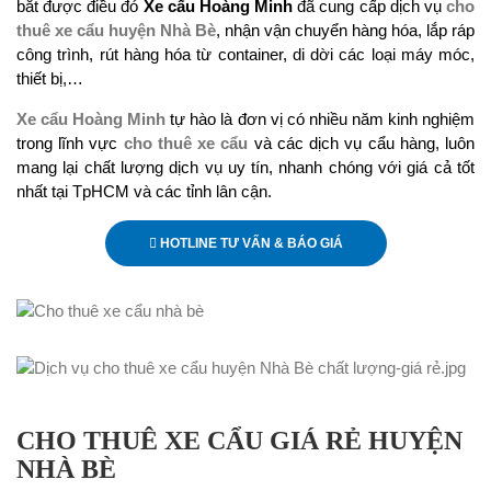
bắt được điều đó
Xe cẩu Hoàng Minh
đã cung cấp dịch vụ
cho
thuê xe cẩu huyện Nhà Bè
, nhận vận chuyển hàng hóa, lắp ráp
công trình, rút hàng hóa từ container, di dời các loại máy móc,
thiết bị,…
Xe cẩu Hoàng Minh
tự hào là đơn vị có nhiều năm kinh nghiệm
trong lĩnh vực
cho thuê xe cẩu
và các dịch vụ cẩu hàng, luôn
mang lại chất lượng dịch vụ uy tín, nhanh chóng với giá cả tốt
nhất tại TpHCM và các tỉnh lân cận.
HOTLINE TƯ VẤN & BÁO GIÁ
CHO THUÊ XE CẨU GIÁ RẺ HUYỆN
NHÀ BÈ