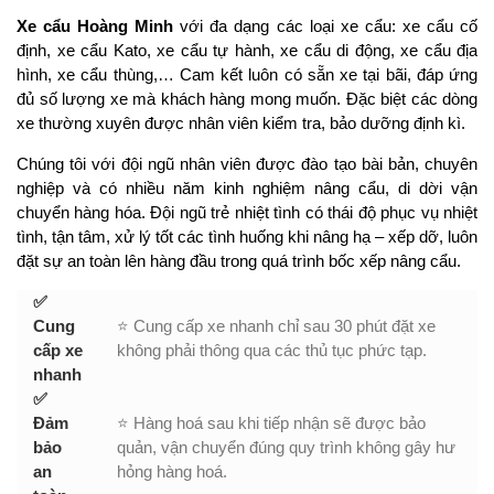
Xe cẩu Hoàng Minh
với đa dạng các loại xe cẩu: xe cẩu cố
định, xe cẩu Kato, xe cẩu tự hành, xe cẩu di động, xe cẩu địa
hình, xe cẩu thùng,… Cam kết luôn có sẵn xe tại bãi, đáp ứng
đủ số lượng xe mà khách hàng mong muốn. Đặc biệt các dòng
xe thường xuyên được nhân viên kiểm tra, bảo dưỡng định kì.
Chúng tôi với đội ngũ nhân viên được đào tạo bài bản, chuyên
nghiệp và có nhiều năm kinh nghiệm nâng cẩu, di dời vận
chuyển hàng hóa. Đội ngũ trẻ nhiệt tình có thái độ phục vụ nhiệt
tình, tận tâm, xử lý tốt các tình huống khi nâng hạ – xếp dỡ, luôn
đặt sự an toàn lên hàng đầu trong quá trình bốc xếp nâng cẩu.
✅
Cung
⭐ Cung cấp xe nhanh chỉ sau 30 phút đặt xe
cấp xe
không phải thông qua các thủ tục phức tạp.
nhanh
✅
Đảm
⭐ Hàng hoá sau khi tiếp nhận sẽ được bảo
bảo
quản, vận chuyển đúng quy trình không gây hư
an
hỏng hàng hoá.