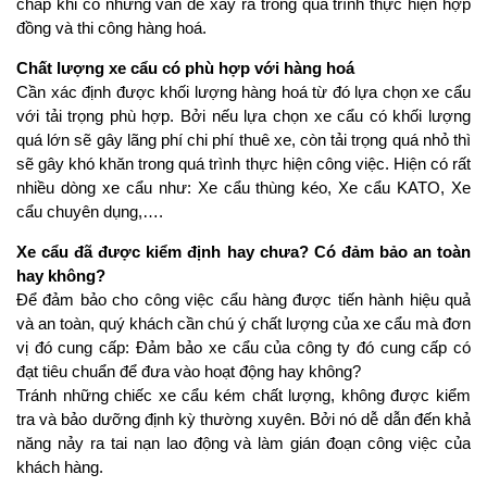
chấp khi có những vấn đề xảy ra trong quá trình thực hiện hợp
đồng và thi công hàng hoá.
Chất lượng xe cẩu có phù hợp với hàng hoá
Cần xác định được khối lượng hàng hoá từ đó lựa chọn xe cẩu
với tải trọng phù hợp. Bởi nếu lựa chọn xe cẩu có khối lượng
quá lớn sẽ gây lãng phí chi phí thuê xe, còn tải trọng quá nhỏ thì
sẽ gây khó khăn trong quá trình thực hiện công việc. Hiện có rất
nhiều dòng xe cẩu như: Xe cẩu thùng kéo, Xe cẩu KATO, Xe
cẩu chuyên dụng,….
Xe cẩu đã được kiểm định hay chưa? Có đảm bảo an toàn
hay không?
Để đảm bảo cho công việc cẩu hàng được tiến hành hiệu quả
và an toàn, quý khách cần chú ý chất lượng của xe cẩu mà đơn
vị đó cung cấp: Đảm bảo xe cẩu của công ty đó cung cấp có
đạt tiêu chuẩn để đưa vào hoạt động hay không?
Tránh những chiếc xe cẩu kém chất lượng, không được kiểm
tra và bảo dưỡng định kỳ thường xuyên. Bởi nó dễ dẫn đến khả
năng nảy ra tai nạn lao động và làm gián đoạn công việc của
khách hàng.