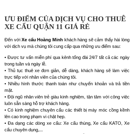
ƯU ĐIỂM CỦA DỊCH VỤ CHO THUÊ
XE CẨU QUẬN 11 GIÁ RẺ
Đến với
Xe cẩu Hoàng Minh
khách hàng sẽ cảm thấy hài lòng
với dịch vụ mà chúng tôi cung cấp qua những ưu điểm sau:
• Được tư vấn miễn phí qua kênh tổng đài 24/7 tất cả các ngày
trong tuần và ngày lễ.
• Thủ tục thuê xe đơn giản, dễ dàng, khách hàng sẽ làm việc
trực tiếp với nhân viên của chúng tôi.
• Nhiều hình thước thanh toán như chuyển khoản và trả tiền
mặt.
• Đội ngũ nhân viên trẻ giàu kinh nghiệm, tận tâm với công việc
luôn sẵn sàng hỗ trợ khách hàng.
• Có kinh nghiệm chuyên cẩu các thiết bị máy móc cồng kềnh
lên cao trong phạm vi chật hẹp.
• Đa dạng các dòng xe cẩu: Xe cẩu thùng, Xe cẩu KATO, Xe
cẩu chuyên dụng,...