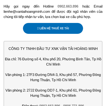
Hãy gọi ngay đến Hotline
0902.663.896
hoặc Email
lienhe@vantaihoangminh.com để được đội ngũ nhân viên của
chúng tôi tiếp nhận tư vấn, lựa chọn loại xe cẩu phù hợp.
LIÊN HỆ THUÊ XE TẢI
CÔNG TY TNHH ĐẦU TƯ XNK VẬN TẢI HOÀNG MINH
Địa chỉ: 76 Đường số 4, Khu phố 20, Phường Bình Tân, Tp Hồ
Chí Minh
Văn phòng 1: 27F3 Đường DN4-3, Khu phố 57, Phường Đông
Hưng Thuận, Tp Hồ Chí Minh
Văn phòng 2: 27J2 Đường DD7-1, Khu phố 61, Phường Đông
Hưng Thuận, Tp Hồ Chí Minh
Điện thoại:
0902.663.896
-
0906.771.896