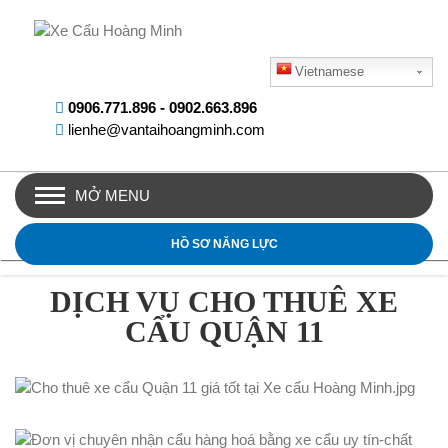
Vietnamese
0906.771.896
-
0902.663.896
lienhe@vantaihoangminh.com
MỞ MENU
HỒ SƠ NĂNG LỰC
DỊCH VỤ CHO THUÊ XE
CẨU QUẬN 11