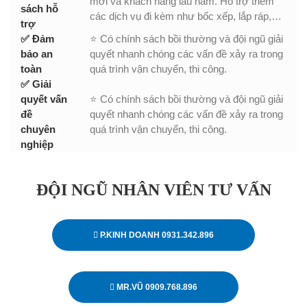
mới và khách hàng lâu năm. Hỗ trợ thêm
sách hỗ
các dịch vụ đi kèm như bốc xếp, lắp ráp,…
trợ
✅ Đảm
⭐ Có chính sách bồi thường và đội ngũ giải
bảo an
quyết nhanh chóng các vấn đề xảy ra trong
toàn
quá trình vận chuyển, thi công.
✅ Giải
quyết vấn
⭐ Có chính sách bồi thường và đội ngũ giải
đề
quyết nhanh chóng các vấn đề xảy ra trong
chuyên
quá trình vận chuyển, thi công.
nghiệp
ĐỘI NGŨ NHÂN VIÊN TƯ VẤN
P.KINH DOANH 0931.342.896
MR.VŨ 0909.768.896