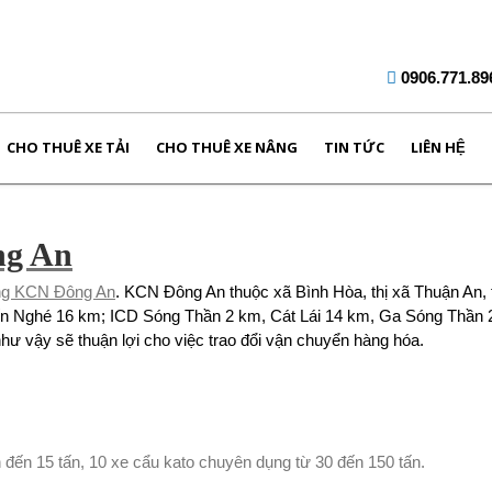
0906.771.89
CHO THUÊ XE TẢI
CHO THUÊ XE NÂNG
TIN TỨC
LIÊN HỆ
ng An
ng KCN Đông An
. KCN Đông An thuộc xã Bình Hòa, thị xã Thuận An, 
 Bến Nghé 16 km; ICD Sóng Thần 2 km, Cát Lái 14 km, Ga Sóng Thầ
như vậy sẽ thuận lợi cho việc trao đổi vận chuyển hàng hóa.
ấn đến 15 tấn, 10 xe cẩu kato chuyên dụng từ 30 đến 150 tấn.