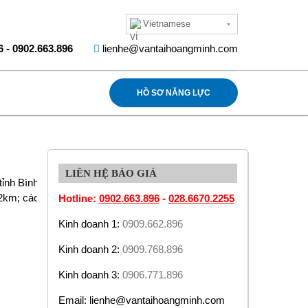
Vietnamese
6
-
0902.663.896
lienhe@vantaihoangminh.com
HỒ SƠ NĂNG LỰC
LIÊN HỆ BÁO GIÁ
tỉnh Bình Dương, tổng diện tích KCN Đông An hiện nay là
n 2km; cách Sân bay Tân Sơn Nhất 12 km; thành phố Hồ
Hotline:
0902.663.896
-
028.6670.2255
Kinh doanh 1:
0909.662.896
Kinh doanh 2:
0909.768.896
Kinh doanh 3:
0906.771.896
Email: lienhe@vantaihoangminh.com