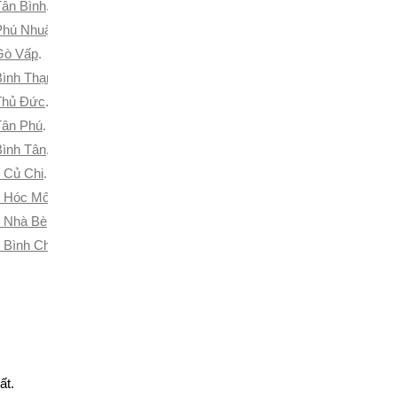
Tân Bình
.
 Phú Nhuận
.
 Gò Vấp
.
Bình Thạnh
.
 Thủ Đức
.
Tân Phú
.
Bình Tân
.
n Củ Chi
.
n Hóc Môn
.
n Nhà Bè
.
n Bình Chánh
.
ất.