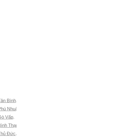
Tân Bình
.
 Phú Nhuận
.
 Gò Vấp
.
Bình Thạnh
.
 Thủ Đức
.