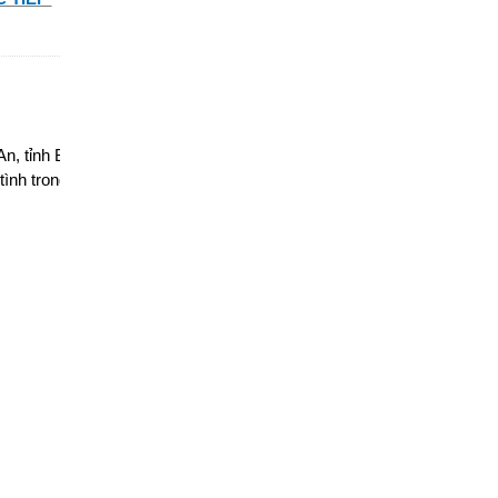
, tỉnh Bình Dương chiếm diện tích quy mô 54 ha. Hiện
ận tình trong công việc, am hiểu từng cung đường. Cam kết