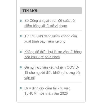
TIN MỚI
Bộ Công an giải thích đề xuất trừ
điểm bằng lái tài xế vi phạm
Từ 1/10, khi đăng kiểm không cần
xuất trình bảo hiểm xe ô tô
Không để thiếu hụt lái xe vận tải hàng
hóa khu vực phía Nam
Đề nghị ưu tiên xét nghiệm COVID-
19 cho người điều khiển phương tiện
vận tải
Quy định giờ cấm tải khu vực
TpHCM mới nhất năm 2026