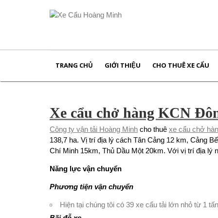
TRANG CHỦ
GIỚI THIỆU
CHO THUÊ XE CẨU
Xe cẩu chở hàng KCN Đô
Công ty vận tải Hoàng Minh
cho thuê
xe cẩu chở hà
138,7 ha. Vị trí địa lý cách Tân Cảng 12 km, Cảng
Chí Minh 15km, Thủ Dầu Một 20km. Với vị trí địa lý 
Năng lực vận chuyển
Phương tiện vận chuyển
Hiện tại chúng tôi có 39 xe cẩu tải lớn nhỏ từ 1 t
Bãi đỗ xe