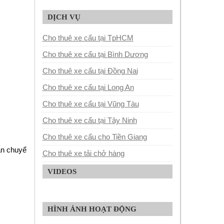
DỊCH VỤ
Cho thuê xe cẩu tại TpHCM
Cho thuê xe cẩu tại Bình Dương
Cho thuê xe cẩu tại Đồng Nai
Cho thuê xe cẩu tại Long An
Cho thuê xe cẩu tại Vũng Tàu
Cho thuê xe cẩu tại Tây Ninh
Cho thuê xe cẩu cho Tiền Giang
ận chuyển ưu đãi, cạnh tranh để việc vận chuyển hàng
Cho thuê xe tải chở hàng
VIDEOS
HÌNH ẢNH HOẠT ĐỘNG