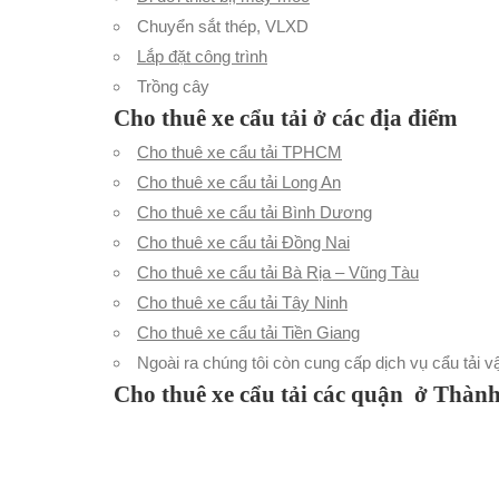
Chuyển sắt thép, VLXD
Lắp đặt công trình
Trồng cây
Cho thuê xe cẩu tải ở các địa điểm
Cho thuê xe cẩu tải TPHCM
Cho thuê xe cẩu tải Long An
Cho thuê xe cẩu tải Bình Dương
Cho thuê xe cẩu tải Đồng Nai
Cho thuê xe cẩu tải Bà Rịa – Vũng Tàu
Cho thuê xe cẩu tải Tây Ninh
Cho thuê xe cẩu tải Tiền Giang
Ngoài ra chúng tôi còn cung cấp dịch vụ cẩu tải 
Cho thuê xe cẩu tải các quận ở Thàn