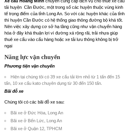
Xe cẩu Hoàng Minh
chuyên cung cấp dịch vụ cho thuê xe cẩu
tải huyện Cần Đước, một trong số các huyện thuộc vùng kinh
tế trọng điểm của tỉnh Long An. So với các huyện khác của tỉnh
thì huyện Cần Đước có hệ thống giao thông đường bộ khá tốt.
Nên việc xây dựng cơ sở hạ tầng cũng như vận chuyển hàng
hóa ở đây khá thuận lợi vì đường xá rộng rãi, trải nhựa giúp
thuê xe cẩu vào cẩu hàng hoặc xe tải lưu thông không bị trở
ngại
Năng lực vận chuyển
Phương tiện vận chuyển
Hiện tại chúng tôi có 39 xe cẩu tải lớn nhỏ từ 1 tấn đến 15
tấn, 10 xe cẩu kato chuyên dụng từ 30 đến 150 tấn.
Bãi đỗ xe
Chúng tôi có các bãi đỗ xe sau:
Bãi xe ở Đức Hòa, Long An
Bãi xe ở Bến Lức, Long An
Bãi xe ở Quận 12, TPHCM