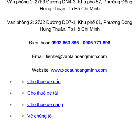
Văn phòng 1: 27F3 Đường DN4-3, Khu phố 57, Phường Đông
Hưng Thuận, Tp Hồ Chí Minh
Văn phòng 2: 27J2 Đường DD7-1, Khu phố 61, Phường Đông
Hưng Thuận, Tp Hồ Chí Minh
Điện thoại:
0902.663.896
-
0906.771.896
Email: lienhe@vantaihoangminh.com
Website:
www.xecauhoangminh.com
Cho thuê xe cẩu
Cho thuê xe tải
Cho thuê xe nâng
Về chúng tôi
CÔNG TY TNHH ĐẦU TƯ XNK VẬN TẢI HOÀNG MINH
Địa chỉ: 76 Đường số 4, Khu phố 20, Phường Bình Tân, Tp