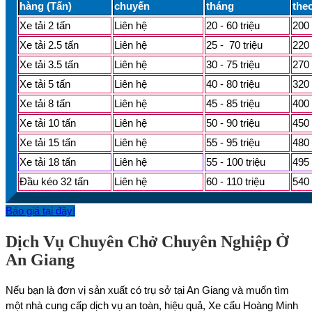
hàng (Tấn)
chuyến
tháng
the
Xe tải 2 tấn
Liên hệ
20 - 60 triệu
200 
Xe tải 2.5 tấn
Liên hệ
25 - 70 triệu
220 
Xe tải 3.5 tấn
Liên hệ
30 - 75 triệu
270 
Xe tải 5 tấn
Liên hệ
40 - 80 triệu
320 
Xe tải 8 tấn
Liên hệ
45 - 85 triệu
400 
Xe tải 10 tấn
Liên hệ
50 - 90 triệu
450 
Xe tải 15 tấn
Liên hệ
55 - 95 triệu
480 
Xe tải 18 tấn
Liên hệ
55 - 100 triệu
495 
Đầu kéo 32 tấn
Liên hệ
60 - 110 triệu
540 
Báo giá tại đây!
Dịch Vụ Chuyên Chở Chuyên Nghiệp Ở
An Giang
Nếu bạn là đơn vị sản xuất có trụ sở tại An Giang và muốn tìm
một nhà cung cấp dịch vụ an toàn, hiệu quả, Xe cẩu Hoàng Minh