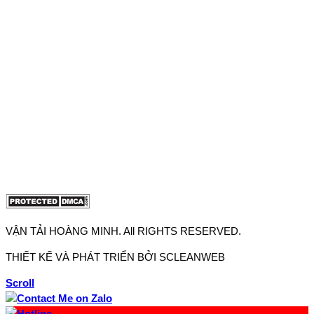
Hồ Chí Minh
Văn phòng 1: 27F3 Đường DN4-3, Khu phố 57, Phường Đông
Hưng Thuận, Tp Hồ Chí Minh
Văn phòng 2: 27J2 Đường DD7-1, Khu phố 61, Phường Đông
Hưng Thuận, Tp Hồ Chí Minh
Điện thoại:
0906.771.896
-
0902.663.896
Email:
lienhe@vantaihoangminh.com
Website:
www.xecauhoangminh.com
VẬN TẢI HOÀNG MINH. All RIGHTS RESERVED.
THIẾT KẾ VÀ PHÁT TRIỂN BỞI SCLEANWEB
Scroll