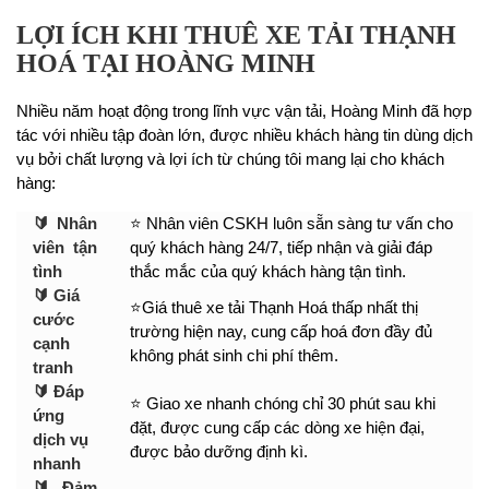
LỢI ÍCH KHI THUÊ XE TẢI THẠNH
HOÁ TẠI HOÀNG MINH
Nhiều năm hoạt động trong lĩnh vực vận tải, Hoàng Minh đã hợp
tác với nhiều tập đoàn lớn, được nhiều khách hàng tin dùng dịch
vụ bởi chất lượng và lợi ích từ chúng tôi mang lại cho khách
hàng:
🔰 Nhân
⭐ Nhân viên CSKH luôn sẵn sàng tư vấn cho
viên tận
quý khách hàng 24/7, tiếp nhận và giải đáp
tình
thắc mắc của quý khách hàng tận tình.
🔰 Giá
⭐Giá thuê xe tải Thạnh Hoá thấp nhất thị
cước
trường hiện nay, cung cấp hoá đơn đầy đủ
cạnh
không phát sinh chi phí thêm.
tranh
🔰 Đáp
⭐ Giao xe nhanh chóng chỉ 30 phút sau khi
ứng
đặt, được cung cấp các dòng xe hiện đại,
dịch vụ
được bảo dưỡng định kì.
nhanh
🔰 Đảm