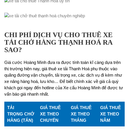
CHI PHÍ DỊCH VỤ CHO THUÊ XE
TẢI CHỞ HÀNG THẠNH HOÁ RA
SAO?
Giá cước Hoàng Minh đưa ra được tính toán kĩ càng dựa trên
thị trường hiện nay, giá thuê xe tải Thạnh Hoá phụ thuộc vào
quãng đường vận chuyển, tải trọng xe, các dịch vụ đi kèm như
xe nâng hàng hoá, lưu kho… Để biết chính xác về giá cả quý
khách gọi ngay đến hotline của Xe cẩu Hoàng Minh để được tư
vấn báo giá nhanh nhất.
TẢI
GIÁ THUÊ
GIÁ THUÊ
GIÁ THUÊ
TRỌNG CHỞ
XE THEO
XE THEO
XE THEO
HÀNG (TẤN)
CHUYẾN
THÁNG
NĂM