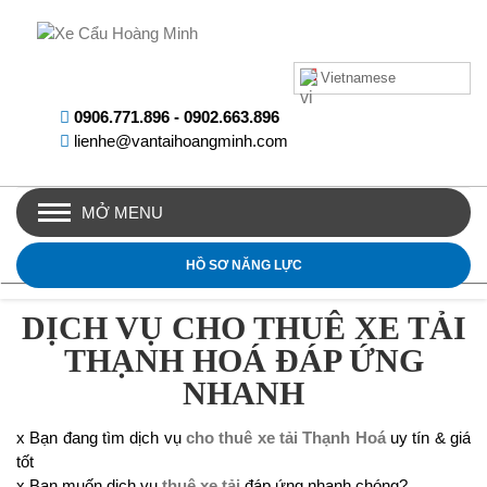
Vietnamese
0906.771.896
-
0902.663.896
lienhe@vantaihoangminh.com
MỞ MENU
HỒ SƠ NĂNG LỰC
DỊCH VỤ CHO THUÊ XE TẢI
THẠNH HOÁ ĐÁP ỨNG
NHANH
x Bạn đang tìm dịch vụ
cho thuê xe tải Thạnh Hoá
uy tín & giá
tốt
x Bạn muốn dịch vụ
thuê xe tải
đáp ứng nhanh chóng?