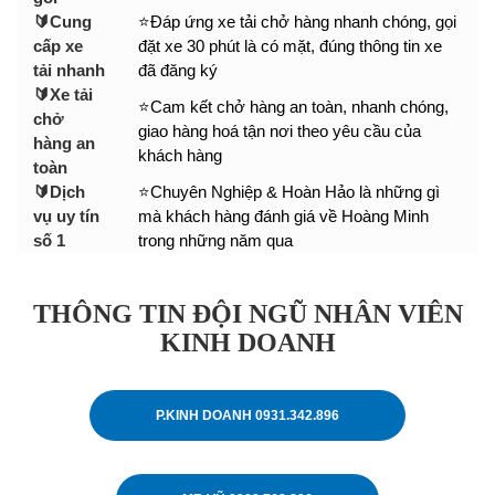
🔰Cung
⭐Đáp ứng xe tải chở hàng nhanh chóng, gọi
cấp xe
đặt xe 30 phút là có mặt, đúng thông tin xe
tải nhanh
đã đăng ký
🔰Xe tải
⭐Cam kết chở hàng an toàn, nhanh chóng,
chở
giao hàng hoá tận nơi theo yêu cầu của
hàng an
khách hàng
toàn
🔰Dịch
⭐Chuyên Nghiệp & Hoàn Hảo là những gì
vụ uy tín
mà khách hàng đánh giá về Hoàng Minh
số 1
trong những năm qua
THÔNG TIN ĐỘI NGŨ NHÂN VIÊN
KINH DOANH
P.KINH DOANH 0931.342.896