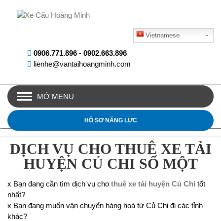
Vietnamese
0906.771.896
-
0902.663.896
lienhe@vantaihoangminh.com
MỞ MENU
HỒ SƠ NĂNG LỰC
DỊCH VỤ CHO THUÊ XE TẢI
HUYỆN CỦ CHI SỐ MỘT
x Bạn đang cần tìm dịch vụ cho
thuê xe tải huyện Củ Chi
tốt
nhất?
x Bạn đang muốn vận chuyển hàng hoá từ Củ Chi đi các tỉnh
khác?