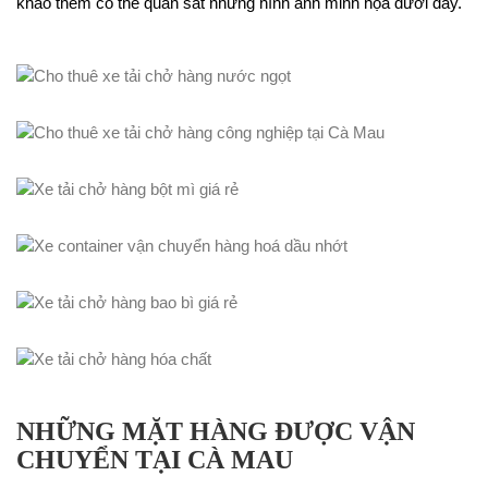
khảo thêm có thể quan sát những hình ảnh minh họa dưới đây.
NHỮNG MẶT HÀNG ĐƯỢC VẬN
CHUYỂN TẠI CÀ MAU