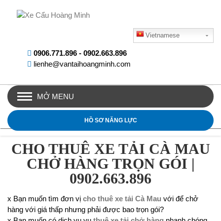
Vietnamese
0906.771.896
-
0902.663.896
lienhe@vantaihoangminh.com
MỞ MENU
HỒ SƠ NĂNG LỰC
CHO THUÊ XE TẢI CÀ MAU
CHỞ HÀNG TRỌN GÓI |
0902.663.896
x Bạn muốn tìm đơn vị
cho thuê xe tải Cà Mau
với để chở
hàng với giá thấp nhưng phải được bao trọn gói?
x Bạn muốn có dịch vụ vụ
thuê xe tải chở hàng
nhanh chóng