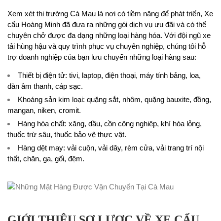
Xem xét thị trường Cà Mau là nơi có tiềm năng để phát triển, Xe
cẩu Hoàng Minh đã đưa ra những gói dịch vụ ưu đãi và có thể
chuyên chở được đa dạng những loại hàng hóa. Với đội ngũ xe
tải hùng hậu và quy trình phục vụ chuyên nghiệp, chúng tôi hỗ
trợ doanh nghiệp của bạn lưu chuyển những loại hàng sau:
Thiết bị điện tử: tivi, laptop, điện thoại, máy tính bảng, loa,
dàn âm thanh, cáp sạc.
Khoáng sản kim loại: quặng sắt, nhôm, quặng bauxite, đồng,
mangan, niken, cromit.
Hàng hóa chất: xăng, dầu, cồn công nghiệp, khí hóa lỏng,
thuốc trừ sâu, thuốc bảo vệ thực vật.
Hàng dệt may: vải cuộn, vải dây, rèm cửa, vải trang trí nội
thất, chăn, ga, gối, đệm.
GIỚI THIỆU SƠ LƯỢC VỀ XE CẨU